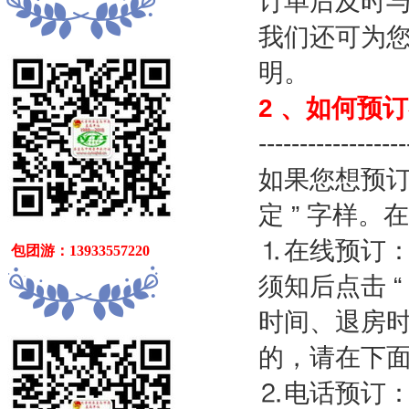
订单后及时
我们还可为
明。
2
、如何预订
------------------
如果您想预
定
”
字样。在
⒈
在线预订
   包团游：13933557220
须知后点击
“
时间、退房
的，请在下
⒉
电话预订