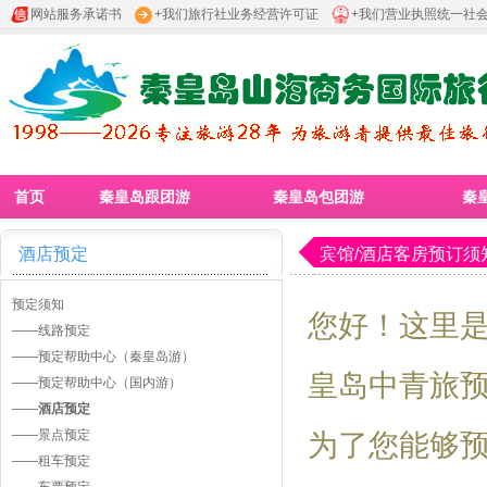
网站服务承诺书
+我们旅行社业务经营许可证
+我们营业执照统一社
首页
秦皇岛跟团游
秦皇岛包团游
秦
酒店预定
宾馆/酒店客房预订须
预定须知
您好！这里是
——
线路预定
——
预定帮助中心（秦皇岛游）
皇岛中青旅
——
预定帮助中心（国内游）
——
酒店预定
——
景点预定
为了您能够
——
租车预定