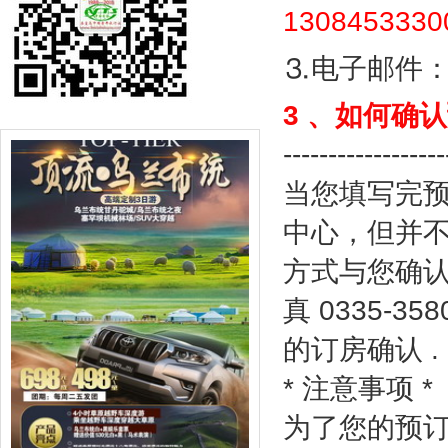
130845333
⒊
电子邮件
3
、如何确认
------------------
当您填写完
中心，但并
方式与您确
真
0335-358
的订房确认
.
*
注意事项
*
为了您的预