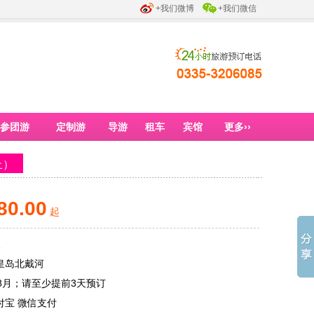
+我们微博
+我们微信
参团游
定制游
导游
租车
宾馆
更多››
止）
80.00
起
天
皇岛北戴河
8月；请至少提前3天预订
付宝 微信支付