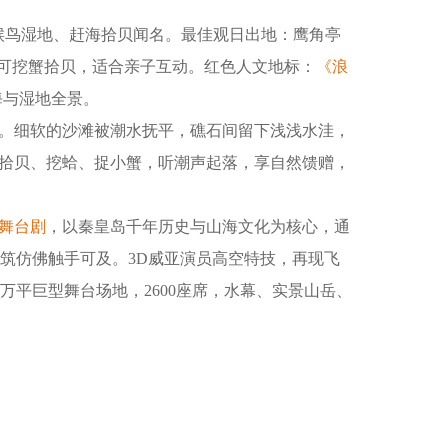
、候鸟湿地、赶海拾贝闻名。最佳观日出地：鹰角亭
可挖蟹拾贝，适合亲子互动。红色人文地标：
《浪
海与湿地全景。
。细软的沙滩被潮水抚平，礁石间留下浅浅水洼，
拾贝、挖蛤、捉小蟹，听潮声起落，享自然馈赠，
舞台剧
，以秦皇岛千年历史与山海文化为核心，通
建筑仿佛触手可及。3D威亚演员高空特技，再现飞
万平巨型舞台场地，2600座席，水幕、实景山岳、