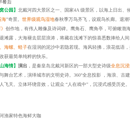
早餐后
窝公园】
北戴河四大景区之一、国家4A 级景区，以海上日出
浴海
”奇景。
世界级观鸟湿地
春秋季万鸟齐飞，设观鸟长廊。退潮
河》
创作地，有伟人雕像及诗词碑。鹰角石、鹰角亭，可俯瞰渤
退滩露，大海褪去层层浪涛，将藏在浅滩下的惊喜悉数捧给人间
、海螺、蛏子
在湿润的泥沙中若隐若现。海风轻拂，浪花低语，
收获最简单纯粹的快乐。
山海情】
演出
，是秦皇岛北戴河新区的一部大型史诗级
全息沉浸
与舞台艺术，演绎城市的文明史诗。360°全息投影 ，海浪、古
人飞天。立体环绕音效，让观众 “人在戏中”，沉浸式感受历史。
河渔家特色海鲜大咖