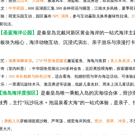
游乐：悬挂
过山车、大摆锤
、极速风车、海盗船、激流勇进，双层旋转木马、摩
人文：
中华荷园
，600 亩湖面汇集 300 余种荷花与睡莲，江南水乡风格，夏季
体验：萌宠乐园互动，园区遍布
NPC
演绎
，参与互动赢取兑换券趣味性拉满。
2
新玩法。
【圣蓝海洋公园】
是秦皇岛北戴河新区黄金海岸的一站式海洋主题
大板块为核心，海洋动物互动、沉浸式演出、亲子游乐与浪漫打
演艺：
海豚海狮表演
。
270
°环形海底隧道
邂逅鲨鱼、海龟与鱼群；
美人鱼表演
，
探奇（室内科普）：中华国鱼馆展出200多种金鱼，近距离投喂海豹，探索珊瑚
打卡：
300
米长栈桥与粉色沙滩
，适合看海、拍婚纱照与举办海边活动。可体验
游乐：一票通玩旋转木马、激流勇进等设施，低龄儿童友好。周末上演儿童话剧
【渔岛海洋度假区】
是秦皇岛唯一乘船入岛的滨海综合体，滑沙
技秀，主打“玩沙玩水 + 泡温泉看大海”的一站式体验，是亲子
牌：
乘船入岛
穿梭湖面观沙雕、芦苇荡，感受海岸风情。
滑沙、滑草、冲浪
，不
景大片。