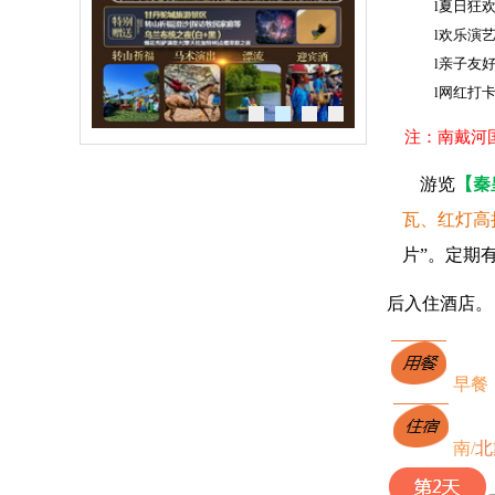
l
夏日狂
l
欢乐演
l
亲子友
l
网红打卡
注：南戴河
游览
【秦
瓦、红灯高
片”。定期
后入住酒店。
早餐
南
/
北