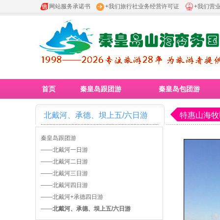
网站服务承诺书
+我们旅行社业务经营许可证
+我们营
首页
秦皇岛跟团游
秦皇岛包团游
北戴河、承德、坝上五/六日游
特惠山海牧
秦皇岛跟团游
——
北戴河一日游
——
北戴河二日游
——
北戴河三日游
——
北戴河四日游
——
北戴河+承德四日游
——
北戴河、承德、坝上五/六日游