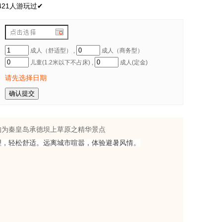
421人游玩过✔
成人（舒适型） ,
成人（商务型）
儿童(1.2米以下不占床) ,
成人(定金)
请先选择日期
均为秦皇岛承德坝上草原之精华景点
理，轻松舒适。远离城市喧嚣，体验避暑风情。