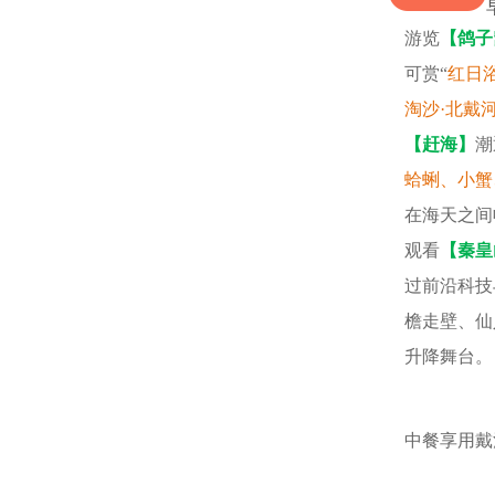
游览
【鸽子
可赏“
红日
淘沙·北戴
【赶海】
潮
蛤蜊、小蟹
在海天之间
观看
【秦皇
过前沿科技
檐走壁、仙
升降舞台。
中餐享用戴