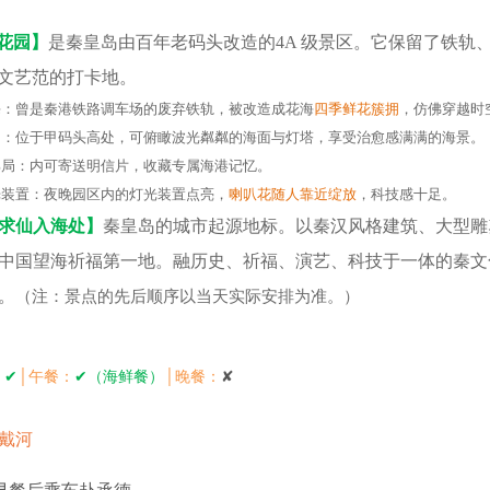
花园】
是秦皇岛由百年老码头改造的4A 级景区。它保留了铁轨
 文艺范的打卡地。
海：曾是秦港铁路调车场的废弃铁轨，被改造成花海
四季鲜花簇拥
，仿佛穿越时
台：位于甲码头高处，可俯瞰波光粼粼的海面与灯塔，享受治愈感满满的海景。
邮局：内可寄送明信片，收藏专属海港记忆。
光装置：夜晚园区内的灯光装置点亮，
喇叭花随人靠近绽放
，科技感十足。
求仙入海处】
秦皇岛的城市起源地标。以秦汉风格建筑、大型雕
中国望海祈福第一地。融历史、祈福、演艺、科技于一体的秦文
。
（注：景点的先后顺序以当天实际安排为准。）
│
：
✔
│
午餐：
✔
（海鲜餐）
晚餐：
✘
戴河