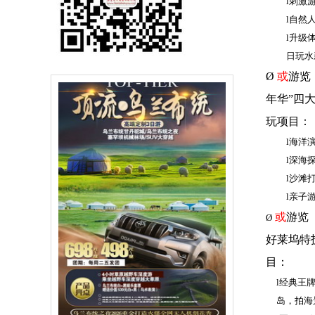
l
刺激
l
自然
l
升级
日玩水
Ø
或
游览
年华”四
玩项目：
l
海洋
l
深海
l
沙滩
l
亲子
或
游览
Ø
好莱坞特
目：
l
经典王
岛，拍海