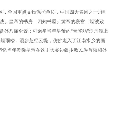
区，全国重点文物保护单位，中国四大名园之一. 避
诚、皇帝的书房—四知书屋、黄帝的寝宫—烟波致
赏外八庙全景；可乘坐当年皇帝的“青雀舫”泛舟湖上
--烟雨楼、漫步芝径云堤，仿佛走入了江南水乡的画
，追忆当年乾隆皇帝在这里大宴边疆少数民族首领和外