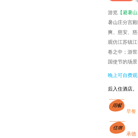
游览
【避暑山
暑山庄分宫殿
爽、慈安、慈
观仿江苏镇江
卷之中；游世
国使节的场景
晚上可自费观
后入住酒店。
早餐
承德