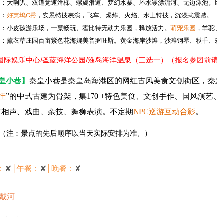
欢：大喇叭、双道竞速滑梯、螺旋滑道、梦幻水寨、环水寨漂流河、无边泳池。
艺：
好莱坞G秀
，实景特技表演，飞车、爆炸、火焰、水上特技，沉浸式震撼。
好：小皮孩游乐场，一票畅玩。霍比特无动力乐园，释放活力。
萌宠乐园
，羊驼
：薰衣草庄园百亩紫色花海媲美普罗旺斯。黄金海岸沙滩，沙滩钢琴、秋千、彩
/
/
国际娱乐中心
圣蓝海洋公园
渔岛海洋温泉（三选一）（报名参团前
皇小巷】
秦皇小巷是秦皇岛海港区的网红古风美食文创街区，秦皇
挂
”的中式古建为骨架，集170 +特色美食、文创手作、国风演
有相声、戏曲、杂技、舞狮表演。不定期
NPC
巡游互动合影
。
（注：景点的先后顺序以当天实际安排为准。）
│
│
：
✘
午餐：
✘
晚餐：
✘
戴河