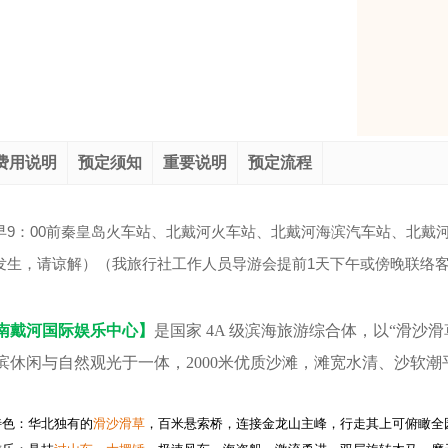
费用说明
预定须知
重要说明
预定流程
9
00
早
：
前秦皇岛火车站、北戴河火车站、北戴河海滨汽车站、北戴
1
发生，请谅解）（我旅行社工作人员导游会提前
天下午或傍晚联络
南戴河国际娱乐中心】
是国家 4A 级滨海旅游综合体，以“滑沙
滨休闲与自然观光于一体，2000米优质沙滩，滩宽水清、沙软
特色：华北独有的
滑沙滑草
，百米悬索桥，连接金龙山主峰，行走其上可俯瞰全