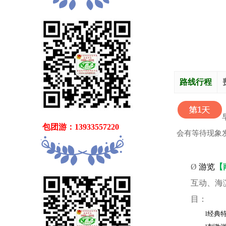
路线行程
   包团游：13933557220
会有等待现象
Ø
游览
【
互动、海
目：
l
经典