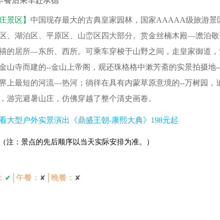
早餐后乘车赴承德
庄景区】
中国现存最大的古典皇家园林，国家AAAAA级旅游景
区、湖泊区、平原区、山峦区四大部分。赏金丝楠木殿—澹泊敬
禧的居所—东所、西所。可乘车穿梭于山野之间，走皇家御道，
金山寺而建的--金山上帝阁，观还珠格格中漱芳斋的实景拍摄地
界上最短的河流—热河；徜徉在具有内蒙草原意境的--万树园
，游完避暑山庄，仿佛穿越了整个清史画卷。
看大型户外实景演出《鼎盛王朝-康熙大典》198元起
（注：景点的先后顺序以当天实际安排为准。）
│
：
│
午餐：
晚餐：
✔
✘
✘