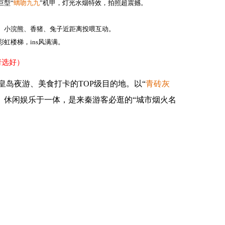
巨型“
螭吻九九
”机甲，灯光水烟特效，拍照超震撼。
、小浣熊、香猪、兔子近距离投喂互动。
虹楼梯，ins风满满。
请选好）
岛夜游、美食打卡的TOP级目的地。以“
青砖灰
艺、休闲娱乐于一体，是来秦游客必逛的“城市烟火名