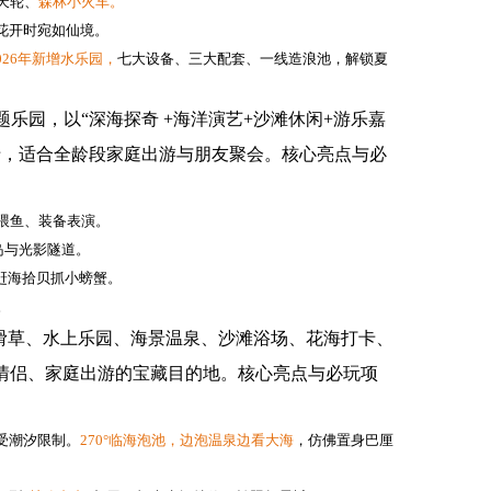
天轮、
森林小火车。
荷花开时宛如仙境。
026
年新增水乐园，
七大设备、三大配套、一线造浪池，解锁夏
乐园，以“深海探奇 +海洋演艺+沙滩休闲+游乐嘉
卡，适合全龄段家庭出游与朋友聚会。核心亮点与必
喂鱼、装备表演。
岛与光影隧道。
赶海拾贝抓小螃蟹。
。
滑草、水上乐园、海景温泉、沙滩浴场、花海打卡、
、情侣、家庭出游的宝藏目的地。核心亮点与必玩项
受潮汐限制。
270
°临海泡池，边泡温泉边看大海
，仿佛置身巴厘