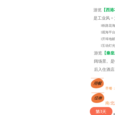
游览
【西港
是工业风 +
l
铁路花
l
观海平
l
开埠地
l
互动灯
游览
【秦皇
阔场景。是
后入住酒店
早餐
南
/
北