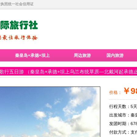
业执照统一社会信用证
秦皇岛+承德+坝上
周边旅游
国内旅游
歌行五日游 （秦皇岛+承德+坝上乌兰布统草原—北戴河起承德
￥9
价格：
行程天数：5
出发城市：秦
发团时期：67
付款方式：支