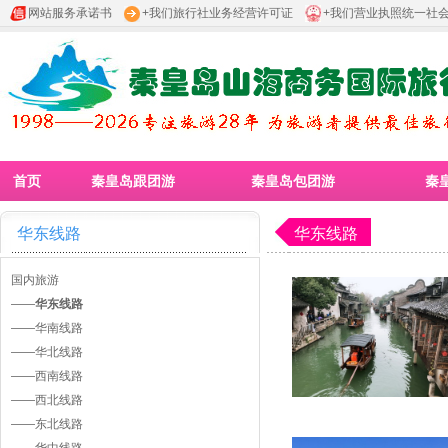
网站服务承诺书
+我们旅行社业务经营许可证
+我们营业执照统一社
首页
秦皇岛跟团游
秦皇岛包团游
秦
华东线路
华东线路
国内旅游
——
华东线路
——
华南线路
——
华北线路
——
西南线路
——
西北线路
——
东北线路