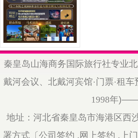
秦皇岛山海商务国际旅行社专业北
戴河会议、北戴河宾馆·门票·租
年)—
1998
地址：河北省秦皇岛市海港区
西沙
署方式〔公司签约 ,网上签约 ,上