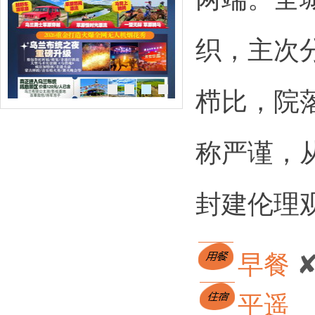
织，主次
栉比，院
称严谨，
封建伦理
早餐 
平遥