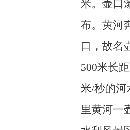
米。壶口
布。黄河
口，故名
500米长
米/秒的河
里黄河一壶