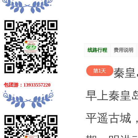
线路行程
费用说明
秦皇
   包团游：13933557220
早上秦皇
平遥古城