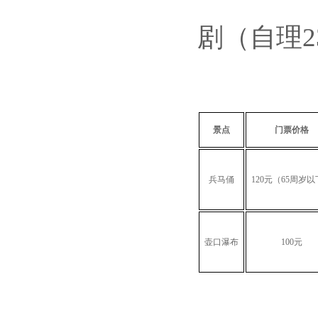
剧（自理2
景点
门票价格
兵马俑
120
元（
65
周岁以
壶口瀑布
100
元