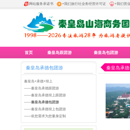
网站服务承诺书
+我们旅行社业务经营许可证
+我们营
首页
秦皇岛跟团游
秦皇岛包团游
秦皇岛承德包团游
秦皇岛承德
秦皇岛+承德+坝上
——
秦皇岛承德跟团游
——
秦皇岛承德坝上跟团游
——
秦皇岛承德包团游
——
秦皇岛承德坝上包团游
——
依您需求为您量身定制