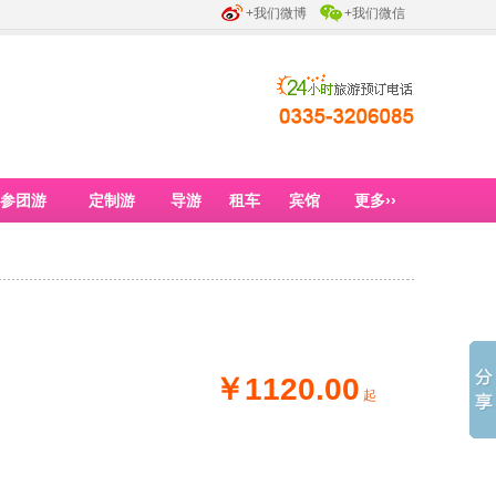
+我们微博
+我们微信
参团游
定制游
导游
租车
宾馆
更多››
￥1120.00
起